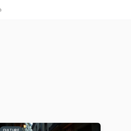
é
CULTURE