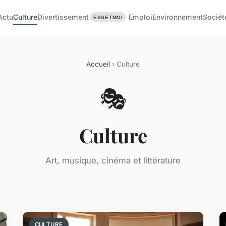
Actu
Culture
Divertissement
Emploi
Environnement
Sociét
Accueil
› Culture
🎭
Culture
Art, musique, cinéma et littérature
CULTURE