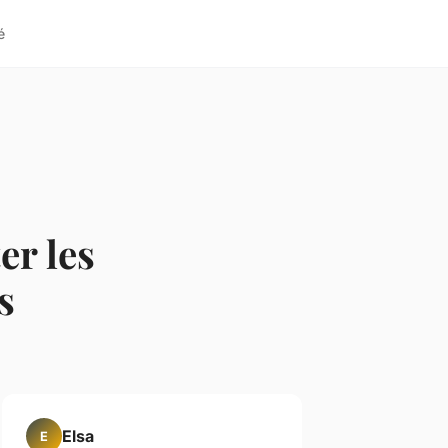
é
er les
s
Elsa
E