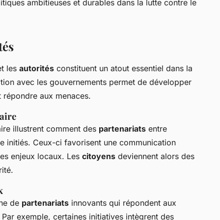
tiques ambitieuses et durables dans la lutte contre le
tés
et les
autorités
constituent un atout essentiel dans la
ration avec les gouvernements permet de développer
et répondre aux menaces.
aire
re illustrent comment des
partenariats
entre
re initiés. Ceux-ci favorisent une communication
des enjeux locaux. Les
citoyens
deviennent alors des
ité.
x
ine de
partenariats
innovants qui répondent aux
ar exemple, certaines initiatives intègrent des