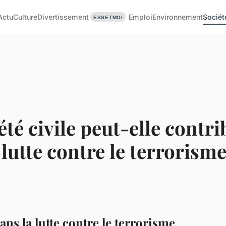
Actu
Culture
Divertissement
Emploi
Environnement
Sociét
té civile peut-elle contri
 lutte contre le terrorism
dans la lutte contre le terrorisme