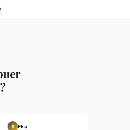
é
buer
e?
Elsa
E